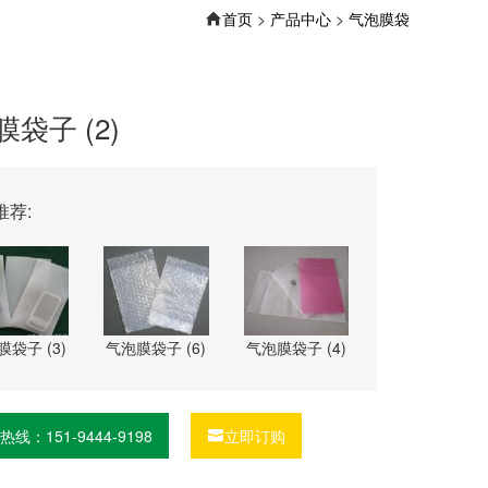
首页
>
产品中心
>
气泡膜袋
袋子 (2)
推荐:
袋子 (3)
气泡膜袋子 (6)
气泡膜袋子 (4)
线：151-9444-9198
立即订购