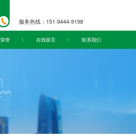
服务热线：151-9444-9198
质荣誉
在线留言
联系我们