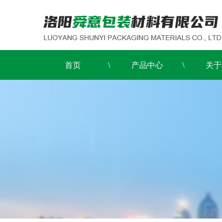
首页
产品中心
关于