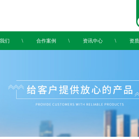
我们
合作案例
资讯中心
资